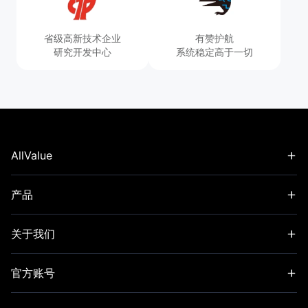
省级高新技术企业
有赞护航
研究开发中心
系统稳定高于一切
AllValue
首页
产品
商家服务
AllValue 营销版
关于我们
价格
AllValue 店铺版
博客
官方账号
品牌故事
邮箱：info＠AllValue.com