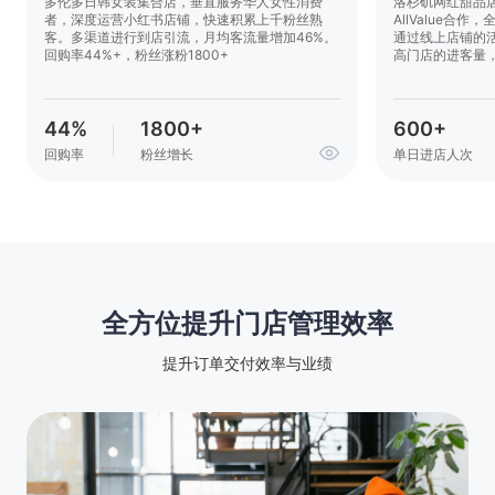
多伦多日韩女装集合店，垂直服务华人女性消费
洛杉矶网红甜品店品牌
者，深度运营小红书店铺，快速积累上千粉丝熟
AllValue合
客。多渠道进行到店引流，月均客流量增加46%。
通过线上店铺的
回购率44%+，粉丝涨粉1800+
高门店的进客量
44%
1800+
600+
回购率
粉丝增长
单日进店人次
全方位提升门店管理效率
提升订单交付效率与业绩