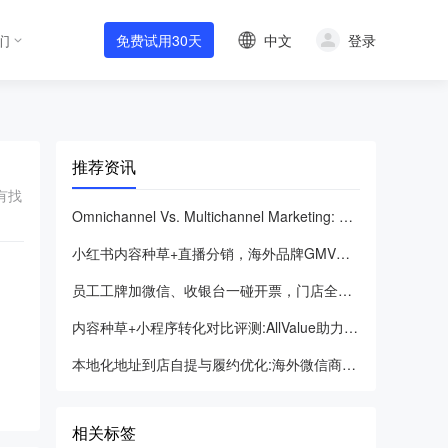
中文
登录
们
免费试用30天
推荐资讯
有找
Omnichannel Vs. Multichannel Marketing: Definition, Tips, And Examples
小红书内容种草+直播分销，海外品牌GMV增长实操复盘
员工工牌加微信、收银台一碰开票，门店全域引流ROI提升97.6%
内容种草+小程序转化对比评测:AllValue助力品牌主沉淀用户资产
本地化地址到店自提与履约优化:海外微信商家增长指南
相关标签