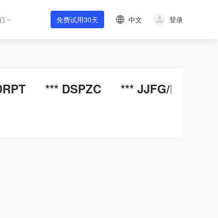
中文
登录
们
免费试用30天
 DRPT
*** DSPZC
*** JJFG/BTYH