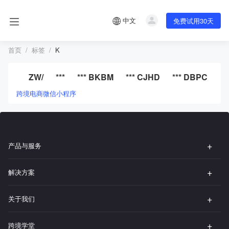
中文
免费试用30天
首页
标签
K
ZW/
***
*** BKBM
*** CJHD
*** DBPC
**
跨境电商微信小程序
产品与服务
解决方案
关于我们
跨境学堂