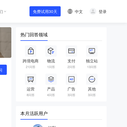
中文
登录
们
免费试用30天
热门回答领域
跨境电商
物流
支付
独立站
21问答
1问答
2问答
13问答
问
运营
产品
广告
其他
8问答
4问答
3问答
3问答
本月活跃用户