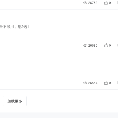
26753
0
金不够用，想2选1
26685
0
26554
0
加载更多