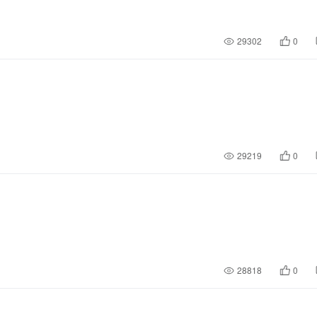
29302
0
29219
0
28818
0