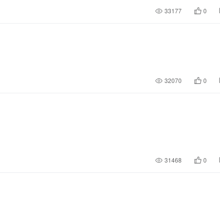
33177
0
32070
0
31468
0