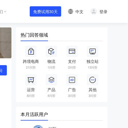
中文
登录
们
免费试用30天
热门回答领域
跨境电商
物流
支付
独立站
21问答
1问答
2问答
13问答
问
运营
产品
广告
其他
8问答
4问答
3问答
3问答
本月活跃用户