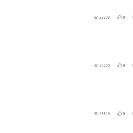
29303
0
29220
0
28819
0