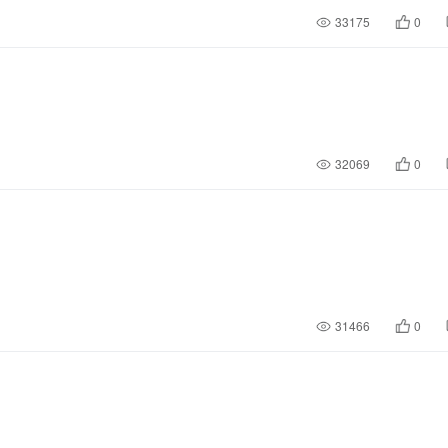
33175
0
32069
0
31466
0