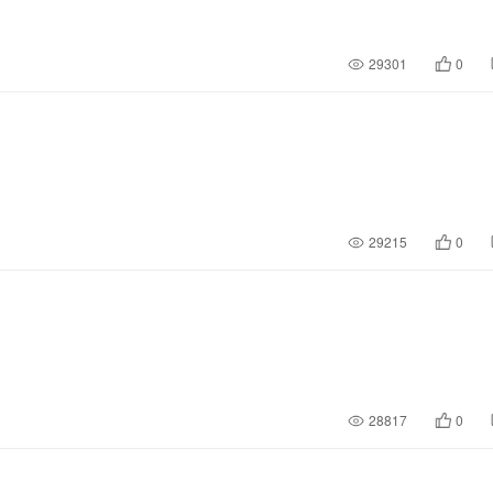
29301
0
29215
0
28817
0