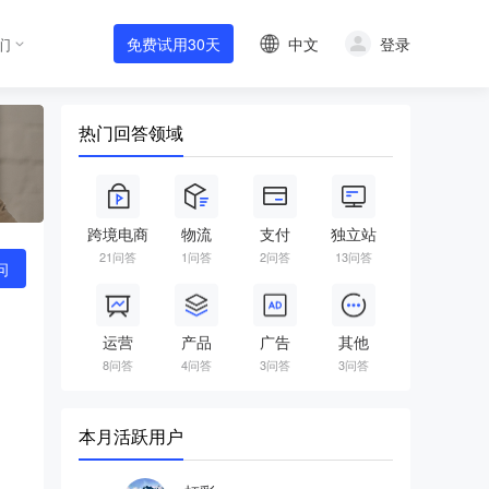
中文
登录
们
免费试用30天
热门回答领域
跨境电商
物流
支付
独立站
21问答
1问答
2问答
13问答
问
运营
产品
广告
其他
8问答
4问答
3问答
3问答
本月活跃用户