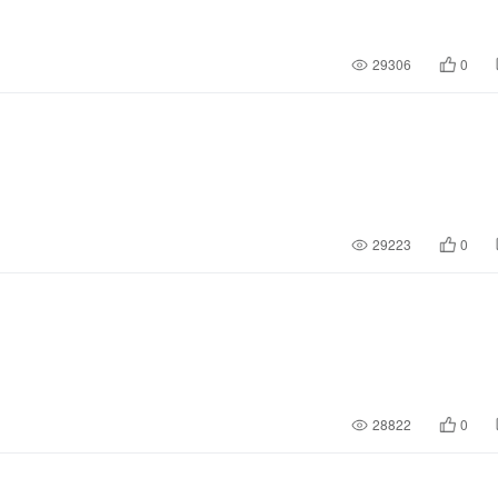
29306
0
29223
0
28822
0