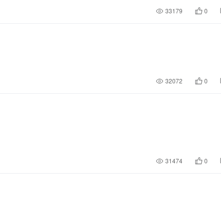
33179
0
32072
0
31474
0