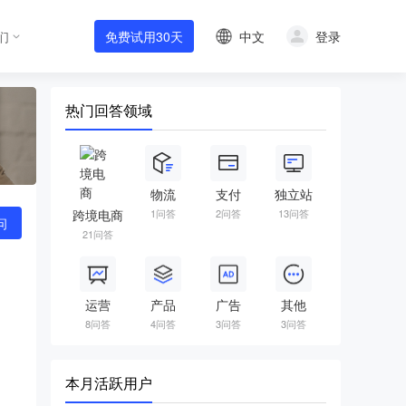
中文
登录
们
免费试用30天
热门回答领域
物流
支付
独立站
跨境电商
1问答
2问答
13问答
问
21问答
运营
产品
广告
其他
8问答
4问答
3问答
3问答
本月活跃用户