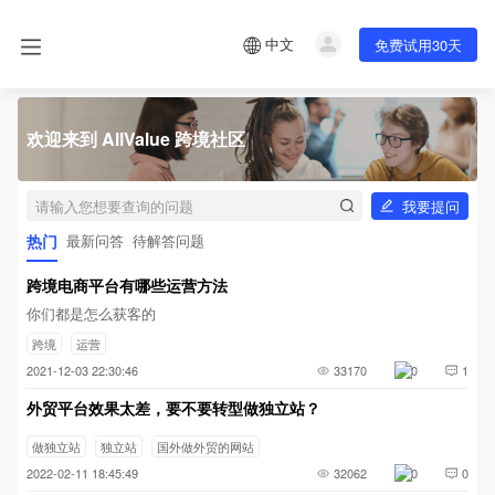
中文
免费试用30天
欢迎来到 AllValue 跨境社区
我要提问
热门
最新问答
待解答问题
跨境电商平台有哪些运营方法
你们都是怎么获客的
跨境
运营
2021-12-03 22:30:46
33170
0
1
外贸平台效果太差，要不要转型做独立站？
做独立站
独立站
国外做外贸的网站
2022-02-11 18:45:49
32062
0
0