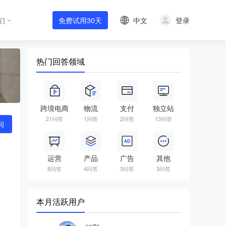
中文
登录
们
免费试用30天
热门回答领域
跨境电商
物流
支付
独立站
21问答
1问答
2问答
13问答
问
运营
产品
广告
其他
8问答
4问答
3问答
3问答
本月活跃用户