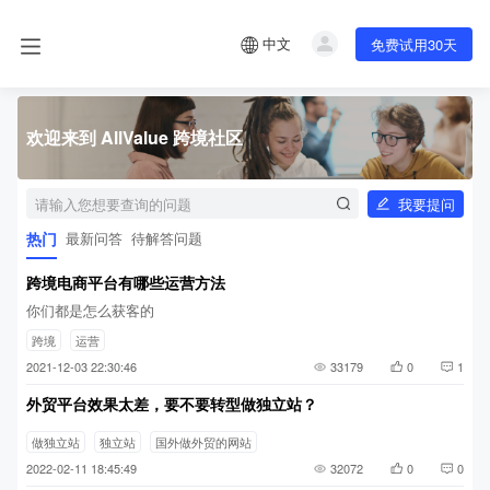
中文
免费试用30天
欢迎来到 AllValue 跨境社区
我要提问
热门
最新问答
待解答问题
跨境电商平台有哪些运营方法
你们都是怎么获客的
跨境
运营
2021-12-03 22:30:46
33179
0
1
外贸平台效果太差，要不要转型做独立站？
做独立站
独立站
国外做外贸的网站
2022-02-11 18:45:49
32072
0
0