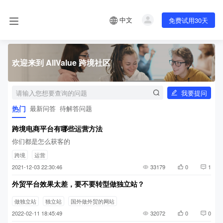
中文
免费试用30天
欢迎来到 AllValue 跨境社区
我要提问
热门
最新问答
待解答问题
跨境电商平台有哪些运营方法
你们都是怎么获客的
跨境
运营
2021-12-03 22:30:46
33179
0
1
外贸平台效果太差，要不要转型做独立站？
做独立站
独立站
国外做外贸的网站
2022-02-11 18:45:49
32072
0
0