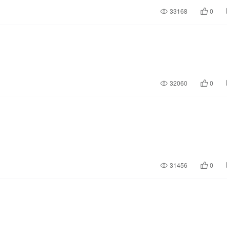
33168
0
32060
0
31456
0