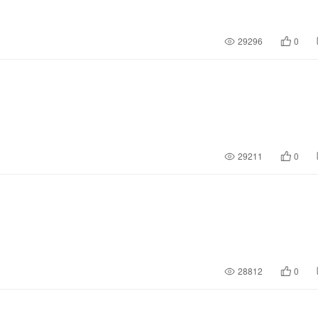
29296
0
29211
0
28812
0