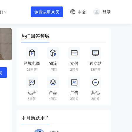
中文
登录
们
免费试用30天
热门回答领域
跨境电商
物流
支付
独立站
21问答
1问答
2问答
13问答
问
运营
产品
广告
其他
8问答
4问答
3问答
3问答
本月活跃用户