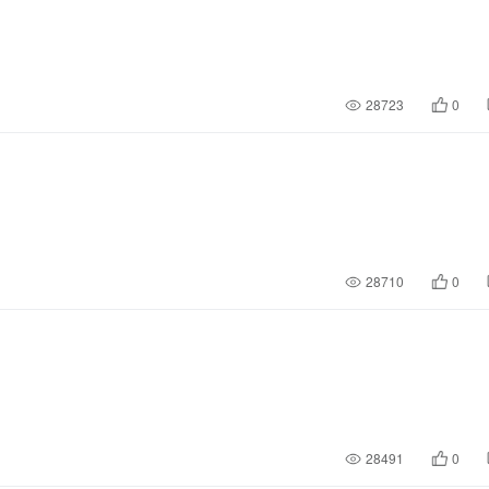
28723
0
28710
0
28491
0