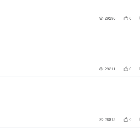
29296
0
29211
0
28812
0