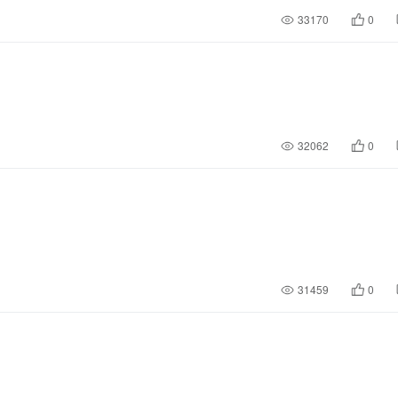
33170
0
32062
0
31459
0