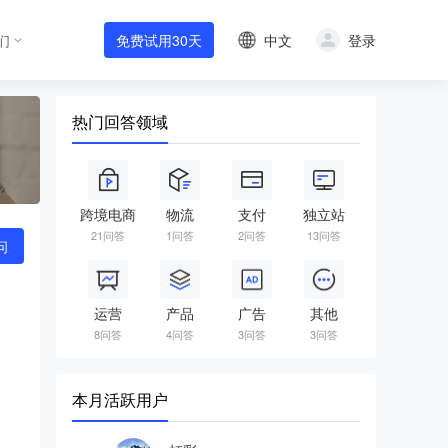
中文
登录
们
免费试用30天
热门回答领域
跨境电商
物流
支付
独立站
21问答
1问答
2问答
13问答
问
运营
产品
广告
其他
8问答
4问答
3问答
3问答
本月活跃用户