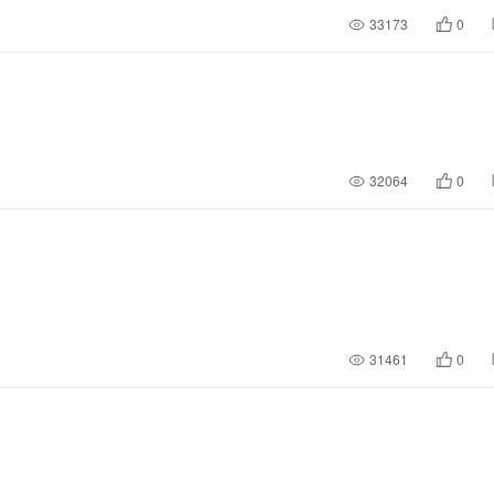
33173
0
32064
0
31461
0