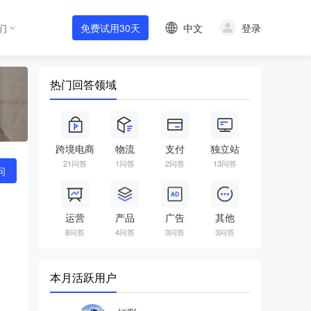
中文
登录
们
免费试用30天
热门回答领域
跨境电商
物流
支付
独立站
21问答
1问答
2问答
13问答
问
运营
产品
广告
其他
8问答
4问答
3问答
3问答
本月活跃用户