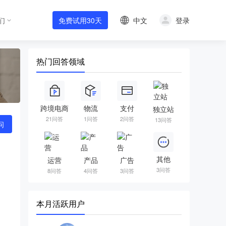
中文
登录
们
免费试用30天
热门回答领域
跨境电商
物流
支付
独立站
21问答
1问答
2问答
13问答
问
其他
运营
产品
广告
3问答
8问答
4问答
3问答
本月活跃用户