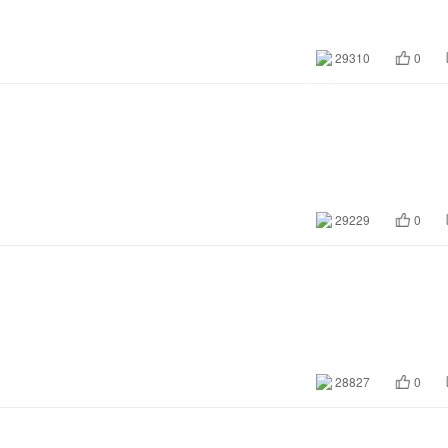
29310
0
29229
0
28827
0