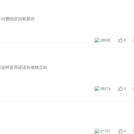
不付费的区别有那些
28085
0
道这样是否还适合做独立站
28074
0
27737
0