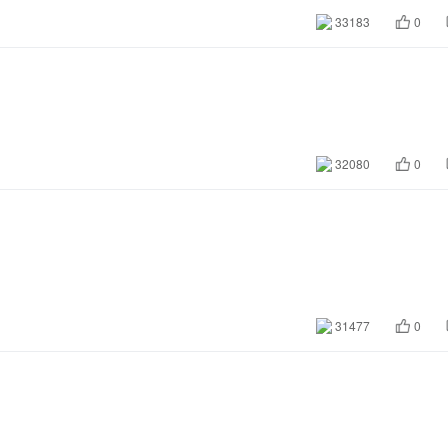
33183
0
32080
0
31477
0