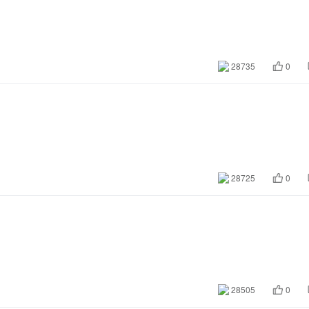
28735
0
28725
0
28505
0