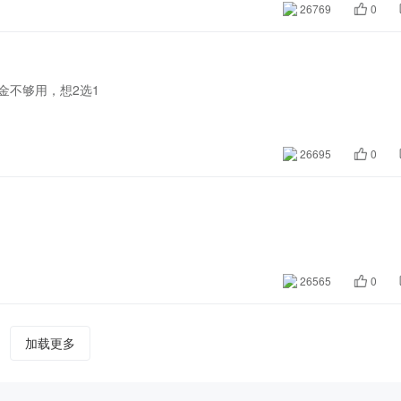
26769
0
金不够用，想2选1
26695
0
26565
0
加载更多