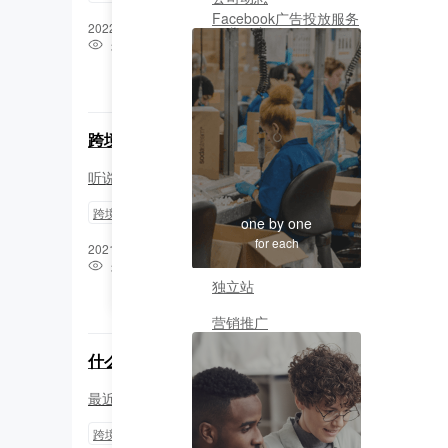
Facebook广告投放服务
2022-02-11 18:45:49
行业洞察
32071
0
运营干货
0
产品速报
跨境电商是什么意思
成功案例
跨境社区
听说有很多不同的解释，想看看大家怎么说
跨境
热门问答
one by one
for each
2021-12-03 22:21:43
跨境电商
31470
独立站
0
0
营销推广
什么是跨境独立站？
最近老是听到这个独立站请问这个什么指什么
跨境