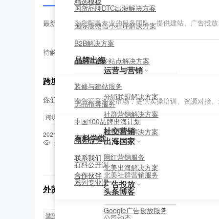
精选模板
国货品牌DTC出海解决方案
为您配备专业的服务团队，提供建站、广告投放
最新问答
国际版微信小程序解决方案
B2B解决方案
待解答问题
品牌出海
品牌区域多站点解决方案
运营与营销
跨境电商平台有哪些运营方法
装修与建站服务
分销联盟解决方案
你们都是怎么获客的
带您洞悉海外市场，提供实操培训、资源对接、
选品指导服务
社群营销解决方案
跨境
运营
中国100品牌出海计划
社交营销
极致移动解决方案
2021-12-03 22:30:46
有料学堂
品牌故事
出海国家
33179
0
网红营销服务
联系我们
1
有料公开课
北美出海解决方案
北美社群营销服务
合作伙伴
系列专业课
广告投放
外贸平台效果太差，要不要转型做独立站？
头条博客
Google广告投放服务
做独立站
独立站
国外做外贸的网站
公司动态