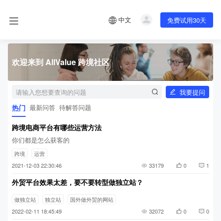
中文
免费试用30天
欢迎来到 AllValue 跨境社区
我要提问
热门
最新问答
待解答问题
跨境电商平台有哪些运营方法
你们都是怎么获客的
跨境
运营
2021-12-03 22:30:46
33179
0
1
外贸平台效果太差，要不要转型做独立站？
做独立站
独立站
国外做外贸的网站
2022-02-11 18:45:49
32072
0
0