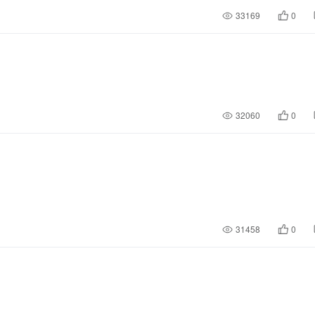
33169
0
32060
0
31458
0