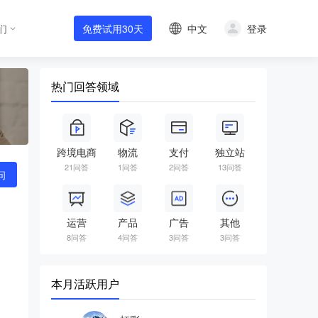
中文
登录
们
免费试用30天
热门回答领域
跨境电商
物流
支付
独立站
21问答
1问答
2问答
13问答
问
运营
产品
广告
其他
8问答
4问答
3问答
3问答
本月活跃用户