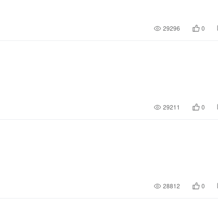
29296
0
29211
0
28812
0