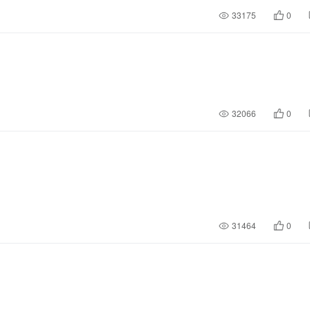
33175
0
32066
0
31464
0