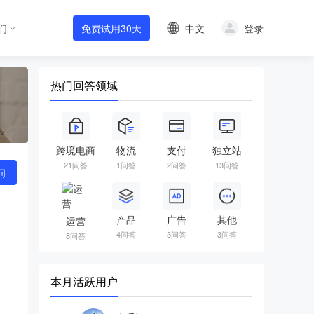
中文
登录
们
免费试用30天
热门回答领域
跨境电商
物流
支付
独立站
21问答
1问答
2问答
13问答
问
产品
广告
其他
运营
4问答
3问答
3问答
8问答
本月活跃用户