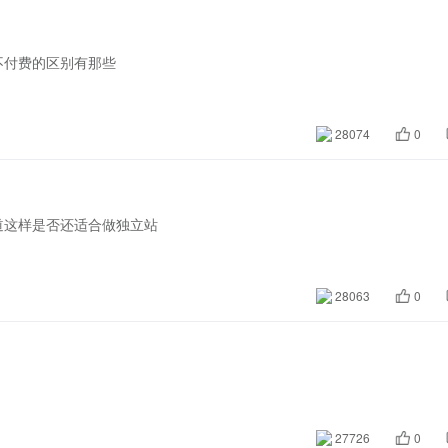
不付费的区别有那些
28074
0
道这样是否还适合做独立站
28063
0
27726
0