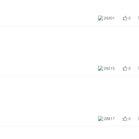
29301
0
29215
0
28817
0