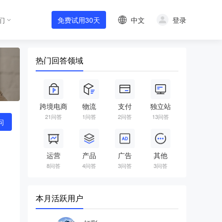
中文
登录
们
免费试用30天
热门回答领域
跨境电商
物流
支付
独立站
21问答
1问答
2问答
13问答
问
运营
产品
广告
其他
8问答
4问答
3问答
3问答
本月活跃用户