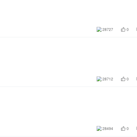
28727
0
28712
0
28494
0