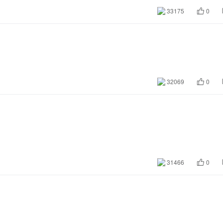
33175
0
32069
0
31466
0