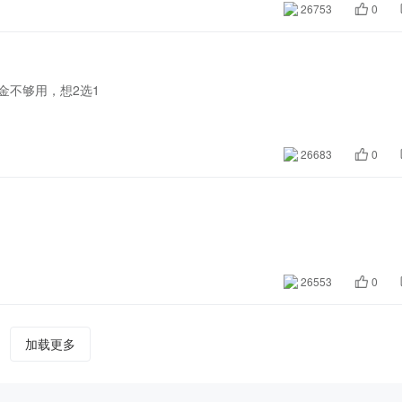
26753
0
金不够用，想2选1
26683
0
26553
0
加载更多