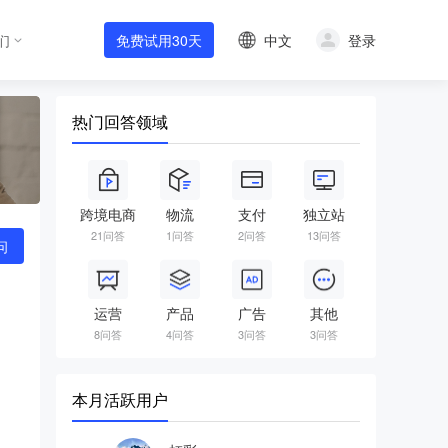
中文
登录
们
免费试用30天
热门回答领域
跨境电商
物流
支付
独立站
21问答
1问答
2问答
13问答
问
运营
产品
广告
其他
8问答
4问答
3问答
3问答
本月活跃用户