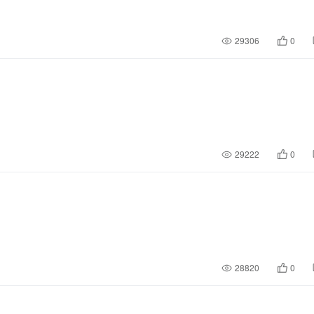
29306
0
29222
0
28820
0