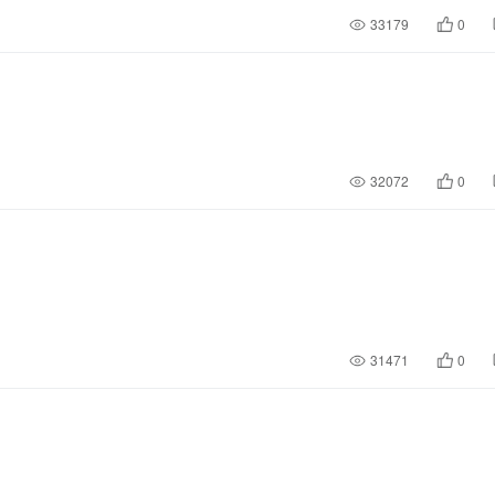
33179
0
32072
0
31471
0