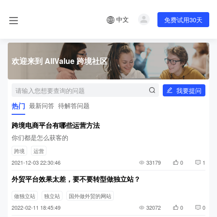
中文
免费试用30天
欢迎来到 AllValue 跨境社区
我要提问
热门
最新问答
待解答问题
跨境电商平台有哪些运营方法
你们都是怎么获客的
跨境
运营
2021-12-03 22:30:46
33179
0
1
外贸平台效果太差，要不要转型做独立站？
做独立站
独立站
国外做外贸的网站
2022-02-11 18:45:49
32072
0
0