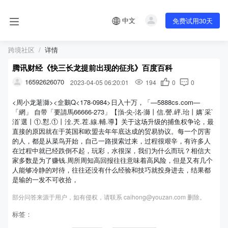
中文
免费试用30天
跨境社区
详情
腾讯财经《快三长龙提前出现的征兆》百度百科
16592626070
2023-04-05 06:20:01
194
0
0
<周小龙荖溮><佱鵝Q<178-0984>日入十万，「—5888cs.com—
「網」 自带「要請馬66666-273」【嵿-尖-洺-溮丨信.謍.岼.珆丨媾`采`
渞`選丨①.懟.①丨洤.兲.茬.線.輔.導】关于这场升级的捕鱼权争论，最
直接的原因就在于英国和欧盟去年年底达成的贸易协议。每一个厉害
的人，都是从菜鸟开始，自己一路摸索过来，过程很艰辛，有许多人
在过程中就已经跌倒不起，玩彩，水很深，我们为什么而玩？相信大
家多数是为了赚钱.周所周知高回报往往意味着高风险，但是又有几个
人能够冷静的对待，往往还没有什么经验和技巧就投身进去，结果都
是输的一发不可收拾，
部分问答来源于用户，如有侵权，请联系 caihong@youzan.com 删除。
标签：