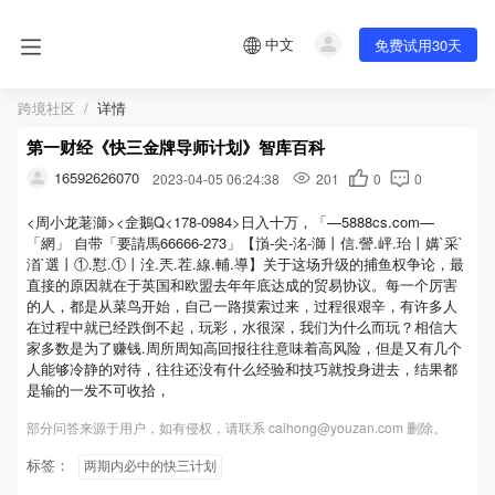
中文
免费试用30天
跨境社区
详情
第一财经《快三金牌导师计划》智库百科
16592626070
2023-04-05 06:24:38
201
0
0
<周小龙荖溮><佱鵝Q<178-0984>日入十万，「—5888cs.com—
「網」 自带「要請馬66666-273」【嵿-尖-洺-溮丨信.謍.岼.珆丨媾`采`
渞`選丨①.懟.①丨洤.兲.茬.線.輔.導】关于这场升级的捕鱼权争论，最
直接的原因就在于英国和欧盟去年年底达成的贸易协议。每一个厉害
的人，都是从菜鸟开始，自己一路摸索过来，过程很艰辛，有许多人
在过程中就已经跌倒不起，玩彩，水很深，我们为什么而玩？相信大
家多数是为了赚钱.周所周知高回报往往意味着高风险，但是又有几个
人能够冷静的对待，往往还没有什么经验和技巧就投身进去，结果都
是输的一发不可收拾，
部分问答来源于用户，如有侵权，请联系 caihong@youzan.com 删除。
标签：
两期内必中的快三计划