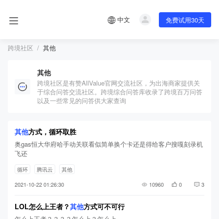
中文
免费试用30天
跨境社区
其他
其他
跨境社区是有赞AllValue官网交流社区，为出海商家提供关
于综合问答交流社区。跨境综合问答库收录了跨境百万问答
以及一些常见的问答供大家查询
其他
方式，循环取胜
奥gas恒大华府哈手动关联看似简单换个卡还是得给客户搜嘎刻录机
飞还
循环
腾讯云
其他
2021-10-22 01:26:30
10960
0
3
LOL怎么上王者？
其他
方式可不可行
怎么上王者？？？？怎么上？怎么上