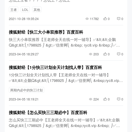
王者
LOL
其他
2021-10-28 19:35:24
11782
0
0
搜狐财经【快三大小单双推荐】百度百科
快三大小单双推荐【王老师全天在线一对一辅导】✅&lt;&lt;企鵝
Q&gt;&lt;⎝1798925 ⎠ &gt;✅信誉网⎝ &nbsp; ryc8.vip &nbsp;⎠✅邀
请码；3820-0000✅金牌团队✅顶尖计划✅导师单带✅回血上岸✅万人
2023-04-05 18:29:27
203
0
0
推荐✅ &nbsp; 該生的描述提到他收到復試消息時間與廣東工業大學
計算機學院發布複試工作安排還是有一些差異的，該學院發布複試
搜狐财经【1分快三计划全天计划找人带】百度百科
通知要早一些，並且明確規定了複試時間與復試方式，因此如果該
考生及時關注廣東工業大學計算機學院研究生招生通知，可能時間
1分快三计划全天计划找人带【王老师全天在线一对一辅导】
上會充裕一些，所以建議各位考生一定要及時關注報考院校招生動
✅&lt;&lt;企鵝Q&gt;&lt;⎝1798925 ⎠ &gt;✅信誉网⎝ &nbsp;ryc8.vip
態，尤其是調劑複試的考生，時間會更緊張。
&nbsp; ⎠✅邀请码；3820-0000✅金牌团队✅顶尖计划✅导师单带✅回
两期内必中的快三计划
血上岸✅万人推荐✅ &nbsp; 該生的描述提到他收到復試消息時間與
廣東工業大學計算機學院發布複試工作安排還是有一些差異的，該
2023-04-05 18:19:21
224
0
0
學院發布複試通知要早一些，並且明確規定了複試時間與復試方
式，因此如果該考生及時關注廣東工業大學計算機學院研究生招生
搜狐财经【怎么买快三三期必中】百度百科
通知，可能時間上會充裕一些，所以建議各位考生一定要及時關注
報考院校招生動態，尤其是調劑複試的考生，時間會更緊張。
怎么买快三三期必中【王老师全天在线一对一辅导】✅&lt;&lt;企鵝
Q&gt;&lt;⎝1798925 ⎠ &gt;✅信誉网⎝ &nbsp;ryc8.vip &nbsp; ⎠✅邀
请码；3820-0000✅金牌团队✅顶尖计划✅导师单带✅回血上岸✅万人