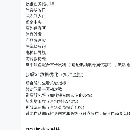
收银台旁指示牌
外卖取餐口
试衣间入口
餐桌中央
店外候客区
休息沙发
产品陈列架
停车场标识
电梯口导视
前台接待处
每个触点配合宣传物料（“请碰贴领取专属优惠”），激活
步骤3: 数据优化（实时监控）
后台随时查看关键指标：
总访问量与互动次数
到店转化率（如收银台触点转化65%）
新客增长数（月均增长340%）
私域沉淀率（月活会员提升40%）
系统自动调优推送内容和高热点触点分布，每月自动复盘R
ROI与成本对比