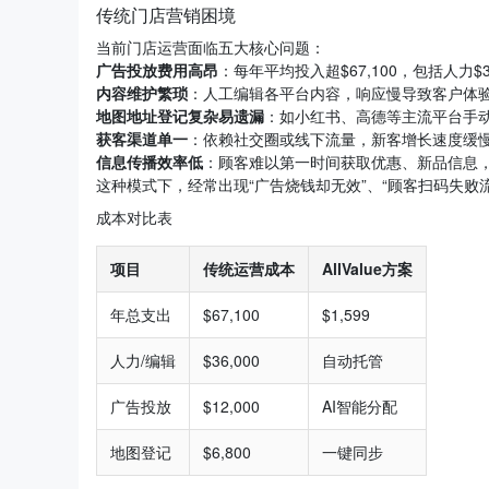
传统门店营销困境
当前门店运营面临五大核心问题：
广告投放费用高昂
：每年平均投入超$67,100，包括人力$36
内容维护繁琐
：人工编辑各平台内容，响应慢导致客户体
地图地址登记复杂易遗漏
：如小红书、高德等主流平台手
获客渠道单一
：依赖社交圈或线下流量，新客增长速度缓
信息传播效率低
：顾客难以第一时间获取优惠、新品信息
这种模式下，经常出现“广告烧钱却无效”、“顾客扫码失败
成本对比表
项目
传统运营成本
AllValue方案
年总支出
$67,100
$1,599
人力/编辑
$36,000
自动托管
广告投放
$12,000
AI智能分配
地图登记
$6,800
一键同步