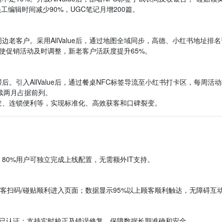
工编辑时间减少90%，UGC笔记月增200篇。
老客户。采用AllValue后，通过地图全域同步，高德、小红书地址排名
使促销活动及时调整，新老客户活跃度提升65%。
引入AllValue后，通过餐桌NFC标签导流至小红书打卡区，每周活
连续两月占据前列。
发、连锁便利等，实现标准化、高效获客和口碑裂变。
80%用户可独立完成上线配置，无需额外IT支持。
分顾客扫码/碰贴顺利进入页面；数据显示95%以上顾客顺利触达，无障碍互
均已认证；支持实时校正及错误修复，保障数据长期准确和安全。