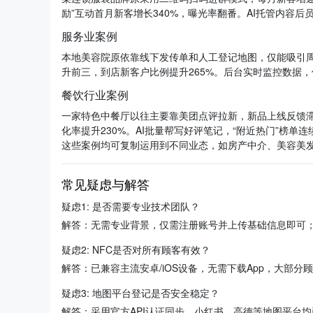
励”互动首月新客增长340%，曝光率翻番。AI托管内容后员
服务业案例
本地美容院原依靠线下发传单和人工登记地图，仅能吸引周边
升前三，到店新客户比例提升265%。后台实时监控数据，
餐饮行业案例
一家特色中餐厅以往主要靠美团点评拉新，新品上线反馈滞后。
化率提升230%。AI批量帮写好评笔记，“附近热门”榜单
这些案例均可复制运用到不同业态，如房产中介、美容美
常见疑虑与解答
疑虑1: 是否需要专业技术团队？
解答：无需专业背景，仅需注册账号并上传基础信息即可；
疑虑2: NFC是否对所有顾客有效？
解答：已兼容主流安卓/iOS设备，无需下载App，大部
疑虑3: 地图平台登记是否安全稳定？
解答：采用官方API认证同步，小红书、高德等地图平台