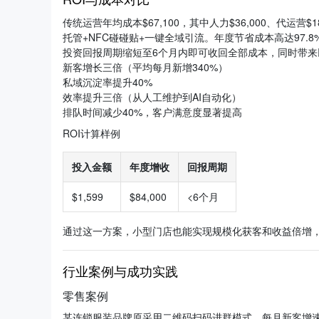
传统运营年均成本$67,100，其中人力$36,000、代运营$18,
托管+NFC碰碰贴+一键全域引流。年度节省成本高达97
投资回报周期缩短至6个月内即可收回全部成本，同时带来
新客增长三倍（平均每月新增340%）
私域沉淀率提升40%
效率提升三倍（从人工维护到AI自动化）
排队时间减少40%，客户满意度显著提高
ROI计算样例
投入金额
年度增收
回报周期
$1,599
$84,000
<6个月
通过这一方案，小型门店也能实现规模化获客和收益倍增
行业案例与成功实践
零售案例
某连锁服装品牌原采用二维码扫码进群模式，每月新客增速不足