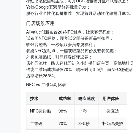
小红书笔记自动生成，每月UGC增量提升至200篇以上；
Yelp/Google五颗星好评批量分发；
服务行业个性化套餐推荐，实现首月活动转化率提升60%
门店场景应用
AllValue创新布置20+NFC触点，让获客无死角：
试衣间NFC标签，顾客试穿即获得新品折扣券；
收银台碰贴，一秒领取会员专属福利；
餐桌NFC互动点，一键获取菜品评价及套餐优惠；
外卖包装贴纸，引导顾客好评返券；
店外导流牌，路人轻触即进入小红书门店主页、高德地址
传统二维码成功率仅70%、响应时间3-5秒，而NFC碰碰
店率增长265%。
NFC vs 二维码对比表
技术
成功率
响应速度
用户体验
NFC碰碰贴
98%
<1秒
一碰直达
二维码
70%
3~5秒
扫码易失败