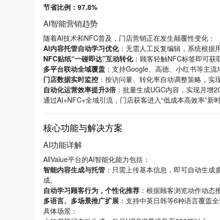
节省比例：97.8%
AI智能营销趋势
随着AI技术和NFC普及，门店营销正在发生颠覆性变化：
AI内容托管自动学习优化
：无需人工反复编辑，系统根据
NFC贴纸“一碰即达”互动转化
：顾客轻触NFC标签即可获
多平台联动全域覆盖
：支持Google、高德、小红书等主
门店数据实时监控
：按访问量、转化率自动调整策略，实
自动化运营效率提升3倍
：批量生成UGC内容，实现月增2
通过AI+NFC+全域引流，门店获客进入“低成本高效率”新
核心功能与解决方案
AI功能详解
AllValue平台的AI智能化能力包括：
智能内容生成与托管
：只需上传基本信息，即可自动生成多
成。
自动学习顾客行为，个性化推荐
：根据顾客浏览动作动态
多语言、多场景推广扩展
：支持中英日韩等6种语言覆盖全
具体场景：