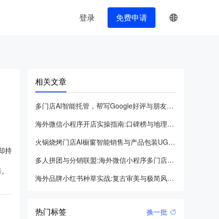
登录
免费申请
相关文章
多门店AI智能托管，帮写Google好评与朋友圈推广文案全攻略
海外微信小程序开店实操指南:口碑榜与地理标签双驱动业绩增长
火锅烧烤门店AI橱窗智能销售与产品包装UGC获客全攻略
却持
多人拼团与分销联盟:海外微信小程序多门店增长解决方案
倍。
海外品牌小红书种草实战:复古审美与极简风助力多门店增长
热门标签
换一批