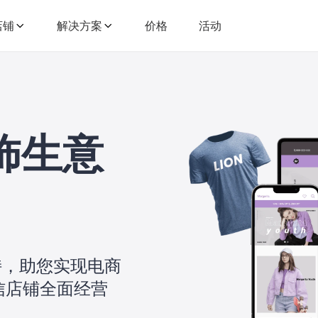
懂行业
做电商
强功
店铺
解决方案
价格
活动
瞄准经营痛点难点
轻松解决开店难题
一站
饰生意
支持，助您实现电商
信店铺全面经营