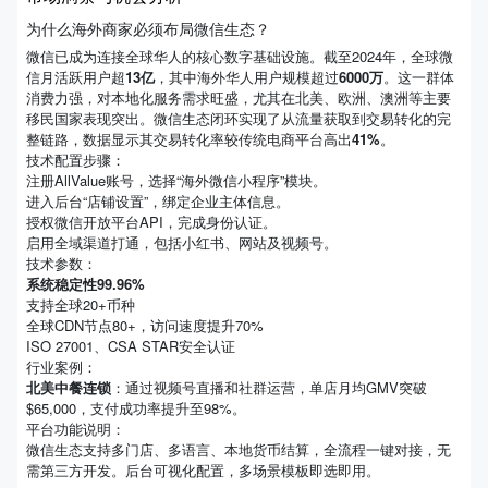
为什么海外商家必须布局微信生态？
微信已成为连接全球华人的核心数字基础设施。截至2024年，全球微
信月活跃用户超
13亿
，其中海外华人用户规模超过
6000万
。这一群体
消费力强，对本地化服务需求旺盛，尤其在北美、欧洲、澳洲等主要
移民国家表现突出。微信生态闭环实现了从流量获取到交易转化的完
整链路，数据显示其交易转化率较传统电商平台高出
41%
。
技术配置步骤：
注册AllValue账号，选择“海外微信小程序”模块。
进入后台“店铺设置”，绑定企业主体信息。
授权微信开放平台API，完成身份认证。
启用全域渠道打通，包括小红书、网站及视频号。
技术参数：
系统稳定性99.96%
支持全球20+币种
全球CDN节点80+，访问速度提升70%
ISO 27001、CSA STAR安全认证
行业案例：
北美中餐连锁
：通过视频号直播和社群运营，单店月均GMV突破
$65,000，支付成功率提升至98%。
平台功能说明：
微信生态支持多门店、多语言、本地货币结算，全流程一键对接，无
需第三方开发。后台可视化配置，多场景模板即选即用。