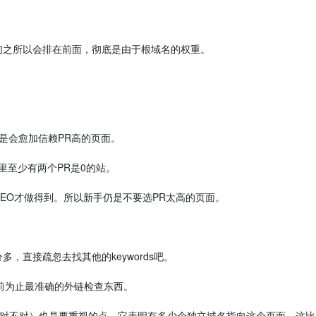
之所以会排在前面，彻底是由于根域名的权重。
仍是会愈加信赖PR高的页面。
0里至少有两个PR是0的站。
EO才做得到。所以新手仍是不要选PR太高的页面。
直接疏忽去找其他的keywords吧。
目前为止最准确的外链检查东西。
不知道对不对）也是要重视的点。它表明有多少个独立域名指向这个页面。这