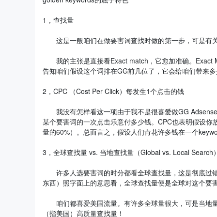
1，查找量
这是一般咱们在做要害词查找时做的第一步，可是有关于Broad 
我的主张是直接看Exact match，它愈加准确。Exa
告知咱们假设这个词排在GG前几位了，它会给咱们带来多
2，CPC （Cost Per Click）每发生1个点击的钱
我没有怎样看这一项由于我不是很喜爱做GG Adsens
某个要害词的一次点击乐意付多少钱。CPC也表明假设你放
量的60%）。总而言之，假设人们肯花许多钱在一个key
3，全球查找量 vs. 当地查找量（Global vs. Local Search
许多人选要害词的时分都看全球查找量，这是彻底过错
东西）照字面上的意思看，全球查找量便是全球对这个要
咱们都喜爱美国流量。有许多全球量很大，可是当地量
（指美国）高质量查找量！