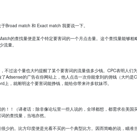
match 和 Exact match 我要说一下。
ct Match的查找量便是某个特定要害词的一个月点击量。这个查找量能够粗
少流量。
e，不过这个量也大约提醒了某个要害词的流量值多少钱。CPC表明人们
了Adsense的广告在你网站上，他人点击一次你能拿到的佣钱（大约是C
word上，就阐明这个要害词能挣钱，能给你带来许多软妹币。
）
的！！（译者话：除非像论坛里一些人说的，全球都想，都需求在美国
害词的查找量，当地亦然。
很少的。比方印度便是光看不买的一个典型比方。因而简略的说，瞄准