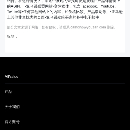
结合。在这种情况下，陈述中展现的查找词便是展现在产品详情页上
的ASIN。 •亚马逊联盟网站•交际媒体，包含Facebook、Youtube、
Twitter等•任何其他网站上的内容，如价格比较、产品谈论等。•亚马逊
上其他非查找类的页面•亚马逊发给买家的各种电子邮件
部分文章来源于网络，如有侵权，请联系 caihong@youzan.com 删除。
标签：
AllValue
产品
关于我们
官方账号