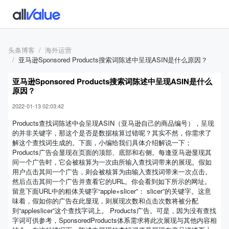
头条博客
海外运营
亚马逊Sponsored Products搜索词陈述中呈现ASIN是什么原因？
亚马逊Sponsored Products搜索词陈述中呈现ASIN是什么
原因？
2022-01-13 02:03:42
Products查找词陈述中会呈现ASIN（亚马逊自己的商品编号），呈现
的并非关键字，那这个是否是数据核算过错呢？其实不然，你需求了
解这个查找词生成的。下面，小编给我们具体介绍解说一下；
Products广告会显现在页面的顶部、底部和右侧。每逢亚马逊显现其
间一个广告时，它会被核算为一次由所输入查找词带来的展现。假如
用户点击其间一个广告，则会被核算为由输入查找词带来一次点击。
然后点击其间一个广告并查看它的URL。你会看到如下所示的网址。
留意下面URL中的粗体关键字“apple+slicer”： slicer”的关键字。这意
味着，假如你的广告在此显现，则展现次数和点击次数将被分配
到“appleslicer”这个查找字词上。 Products广告。可是，因为没有查找
字词可供参考，SponsoredProducts体系需求将此次展现与其他内容相