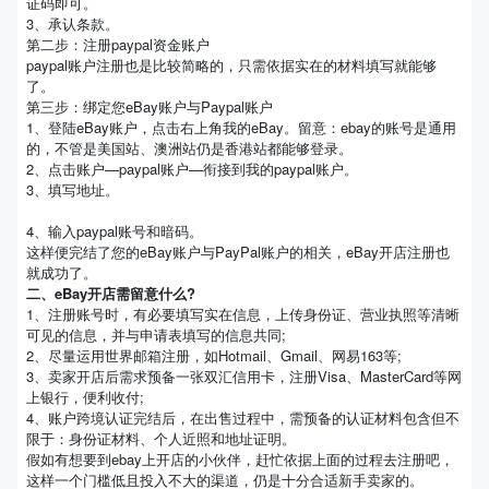
证码即可。
3、承认条款。
第二步：注册paypal资金账户
paypal账户注册也是比较简略的，只需依据实在的材料填写就能够
了。
第三步：绑定您eBay账户与Paypal账户
1、登陆eBay账户，点击右上角我的eBay。留意：ebay的账号是通用
的，不管是美国站、澳洲站仍是香港站都能够登录。
2、点击账户—paypal账户—衔接到我的paypal账户。
3、填写地址。
4、输入paypal账号和暗码。
这样便完结了您的eBay账户与PayPal账户的相关，eBay开店注册也
就成功了。
二、eBay开店需留意什么?
1、注册账号时，有必要填写实在信息，上传身份证、营业执照等清晰
可见的信息，并与申请表填写的信息共同;
2、尽量运用世界邮箱注册，如Hotmail、Gmail、网易163等;
3、卖家开店后需求预备一张双汇信用卡，注册Visa、MasterCard等网
上银行，便利收付;
4、账户跨境认证完结后，在出售过程中，需预备的认证材料包含但不
限于：身份证材料、个人近照和地址证明。
假如有想要到ebay上开店的小伙伴，赶忙依据上面的过程去注册吧，
这样一个门槛低且投入不大的渠道，仍是十分合适新手卖家的。