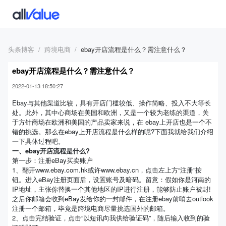
头条博客
跨境电商
ebay开店流程是什么？需注意什么？
ebay开店流程是什么？需注意什么？
2022-01-13 18:50:27
Ebay与其他渠道比较，具有开店门槛较低、操作简略、投入不大等长
处。此外，其中心商场在美国和欧洲，又是一个较为老练的渠道，关
于方针商场在欧洲和美国的产品卖家来说，在 ebay上开店也是一个不
错的挑选。那么在ebay上开店流程是什么样的呢?下面我就给我们介绍
一下具体过程吧。
一、ebay开店流程是什么?
第一步：注册eBay买卖账户
1、翻开www.ebay.com.hk或许www.ebay.cn，点击左上方“注册”按
钮。进入eBay注册页面后，设置账号及暗码。留意：假如你是河南的
IP地址，主张你替换一个其他地区的IP进行注册，能够防止账户被封!
之后你邮箱会收到eBay发给你的一封邮件，在注册ebay前哨去outlook
注册一个邮箱，毕竟是跨境电商尽量挑选国外的邮箱。
2、点击完结验证，点击“以短讯向我供给验证码”，随后输入收到的验