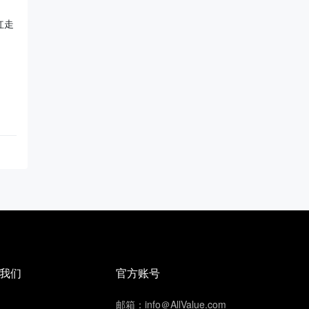
红走
我们
官方账号
邮箱：info＠AllValue.com