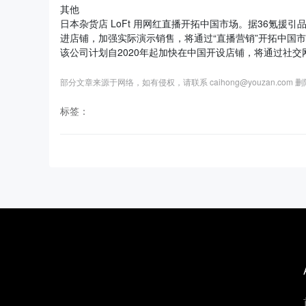
其他
日本杂货店 LoFt 用网红直播开拓中国市场。据36氪援引
进店铺，加强实际演示销售，将通过“直播营销”开拓中国市
该公司计划自2020年起加快在中国开设店铺，将通过社
部分文章来源于网络，如有侵权，请联系 caihong@youzan.com 
标签：