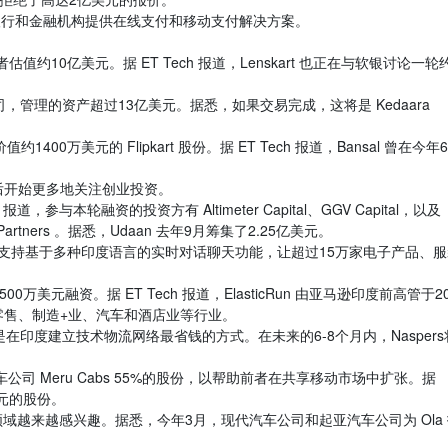
、银行和金融机构提供在线支付和移动支付解决方案。
投资，前者估值约10亿美元。据 ET Tech 报道，Lenskart 也正在与软银讨论一轮
募股权公司，管理的资产超过13亿美元。据悉，如果交易完成，这将是 Kedaara
 出售了价值约1400万美元的 Flipkart 股份。据 ET Tech 报道，Bansal 曾在今年
CEO 后开始更多地关注创业投资。
报道，参与本轮融资的投资方有 Altimeter Capital、GGV Capital，以及
ure Partners 。据悉，Udaan 去年9月筹集了2.25亿美元。
，其应用程序支持基于多种印度语言的实时对话聊天功能，让超过15万家电子产品、
-5500万美元融资。据 ET Tech 报道，ElasticRun 由亚马逊印度前高管于20
零售、制造+业、汽车和酒店业等行业。
的模式是在印度建立技术物流网络最省钱的方式。在未来的6-8个月内，Nasper
公司 Meru Cabs 55%的股份，以帮助前者在共享移动市场中扩张。据
美元的股份。
领域越来越感兴趣。据悉，今年3月，现代汽车公司和起亚汽车公司为 Ola