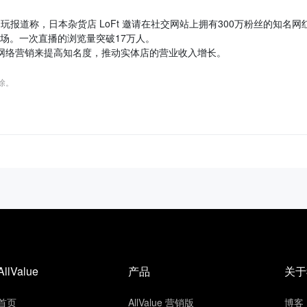
品玩报道称，日本杂货店 LoFt 邀请在社交网站上拥有300万粉丝的知名网
场。一次直播的浏览量突破17万人。
交网络营销来提高知名度，推动实体店的营业收入增长。
删除。
AllValue
产品
关于
首页
AllValue 营销版
博客