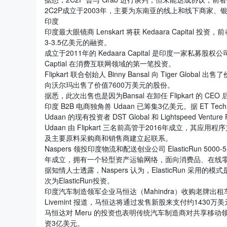
2C2P成立于2003年，主要为东南亚的线上和线下商家
印度
印度最大眼镜商 Lenskart 将获 Kedaara Capital 
3-3.5亿美元的融资。
成立于2011年的 Kedaara Capital 是印度一家私
Captial 在消费互联网领域的第一笔投资。
Flipkart 联合创始人 Binny Bansal 向 Tiger Global
向沃尔玛出售了价值7600万美元的股份。
据悉，此次出售也是因为Bansal 在卸任 Flipkart 的 
印度 B2B 电商独角兽 Udaan 已筹集3亿美元。据 ET Tech 
Udaan 的现有投资者 DST Global 和 Lightspeed Vent
Udaan 由 Flipkart 三名前高管于2016年成立
及主要原料采购商和销售商建立起联系。
Naspers 领投印度物流和配送创业公司 ElasticRun 5000
年成立，拥有一个轻型资产运输网络，面向消费品、在线
据知情人士透露，Naspers 认为，ElasticRun 采用
次为ElasticRun投资。
印度汽车制造领军企业马恒达（Mahindra）收购老牌出租车
Livemint 报道，马恒达将通过发售新股来支付约1430万
马恒达对 Meru 的投资也表明传统汽车制造商对共享移动
资3亿美元。