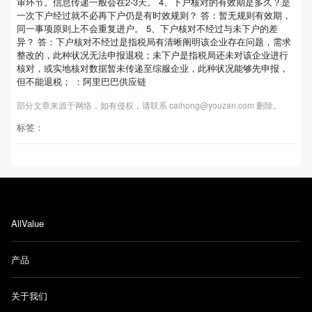
审环节。信息传递一般会在2-3天。 4、下户核对的有效期是多久？是
一次下户经过就不必再下户仍是有时效规则？ 答：暂无规则有效期，
同一事项原则上不会重复进户。 5、下户核对不经过与未下户的差
异？ 答：下户核对不经过是指税局有清晰阐明该企业存在问题，需求
整改的，此种状况无法申报退税；未下户是指税局还未对该企业进行
核对，或实地核对数据暂未传递至综服企业，此种状况能够先申报，
但不能退税； ：阿里巴巴供应链
部分文章来源于网络，如有侵权，请联系 caihong@youzan.com 删除。
标签：
AllValue
产品
关于我们