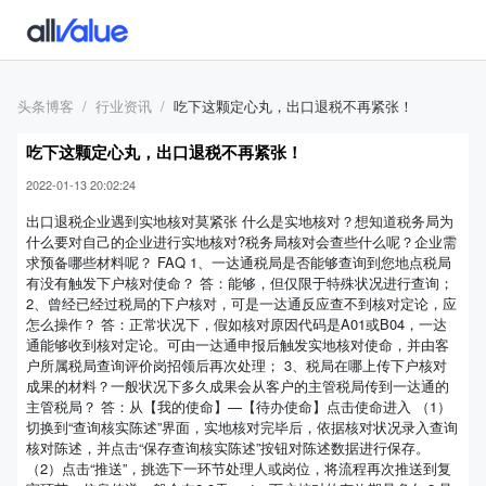
头条博客
行业资讯
吃下这颗定心丸，出口退税不再紧张！
吃下这颗定心丸，出口退税不再紧张！
2022-01-13 20:02:24
出口退税企业遇到实地核对莫紧张 什么是实地核对？想知道税务局为
什么要对自己的企业进行实地核对?税务局核对会查些什么呢？企业需
求预备哪些材料呢？ FAQ 1、一达通税局是否能够查询到您地点税局
有没有触发下户核对使命？ 答：能够，但仅限于特殊状况进行查询；
2、曾经已经过税局的下户核对，可是一达通反应查不到核对定论，应
怎么操作？ 答：正常状况下，假如核对原因代码是A01或B04，一达
通能够收到核对定论。可由一达通申报后触发实地核对使命，并由客
户所属税局查询评价岗招领后再次处理； 3、税局在哪上传下户核对
成果的材料？一般状况下多久成果会从客户的主管税局传到一达通的
主管税局？ 答：从【我的使命】—【待办使命】点击使命进入 （1）
切换到“查询核实陈述”界面，实地核对完毕后，依据核对状况录入查询
核对陈述，并点击“保存查询核实陈述”按钮对陈述数据进行保存。
（2）点击“推送”，挑选下一环节处理人或岗位，将流程再次推送到复