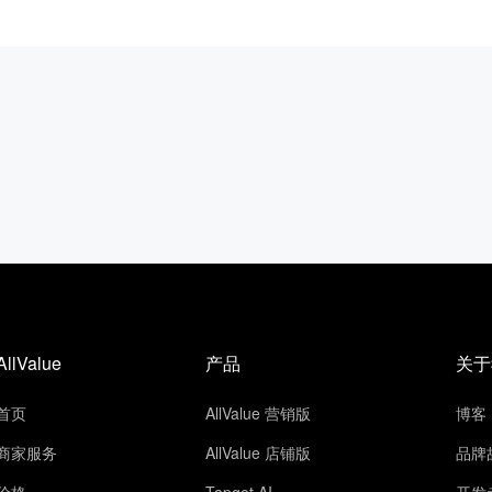
AllValue
产品
关于
首页
AllValue 营销版
博客
商家服务
AllValue 店铺版
品牌