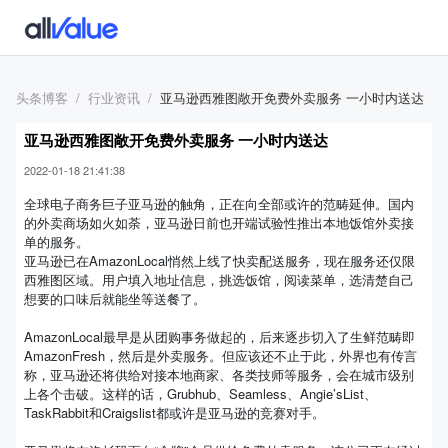
头条博客
行业资讯
亚马逊西雅图敞开免费外卖服务 一小时内送达
亚马逊西雅图敞开免费外卖服务 一小时内送达
2022-01-18 21:41:38
全球电子商务巨子亚马逊的触角，正在向全部或许的范畴延伸。国内
的外卖商场如火如荼，亚马逊日前也开端试验性推出本地饭馆外卖接
单的服务。
亚马逊已在AmazonLocal悄然上线了快卖配送服务，现在服务还仅限
西雅图区域。用户填入地址信息，挑选饭馆，阅读菜单，选清楚自己
想要的口味后就能坐等送餐了。
AmazonLocal最早是从团购事务做起的，后来逐步切入了生鲜范畴即
AmazonFresh，然后是外卖服务。但应该还不止于此，外界也有传言
称，亚马逊还将供给对接本地商家、各类技师等服务，会在城市级别
上各个击破。这样的话，Grubhub、Seamless、Angie’sList、
TaskRabbit和Craigslist都或许是亚马逊的竞赛对手。