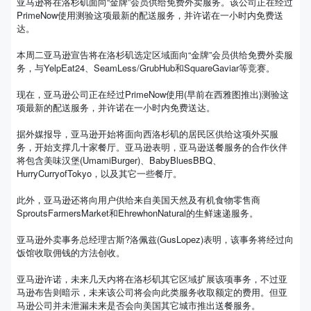
亚马逊将在洛杉矶面向“金牌”会员供给免费外卖服务。该公司正在经过
PrimeNow使用测验这项最新的配送服务，并许诺在一小时内免费送
达。
本周二亚马逊宣告将在洛杉矶选定区域面向“金牌”会员供给免费外卖服
务，与YelpEat24、SeamLess/GrubHub和SquareGaviar等竞赛。
现在，亚马逊公司正在经过PrimeNow使用(早前在西雅图推出)测验这
项最新的配送服务，并许诺在一小时内免费送达。
据外媒报导，亚马逊开始将面向西洛杉矶的居民区供给这项外买服
务，开始支撑几十家餐厅。亚马逊表明，亚马逊送餐服务的合作伙伴
将包含美味汉堡(UmamiBurger)、BabyBluesBBQ、
HurryCurryofTokyo，以及其它一些餐厅。
此外，亚马逊还将向用户供给来自美国天然及有机食物零售商
SproutsFarmersMarket和EhrewhonNatural的生鲜速递服务。
亚马逊外卖事务总经理古斯?洛佩兹(GusLopez)表明，该事务将经过向
饭馆收取佣钱的方法创收。
亚马逊许诺，未来几天内将在洛杉矶其它区域扩展该项事务，不过亚
马逊布告则暗示，未来该公司将会向此类服务收取额定的费用。但亚
马逊公司并未泄漏未来是否会向美国其它城市推出送餐服务。