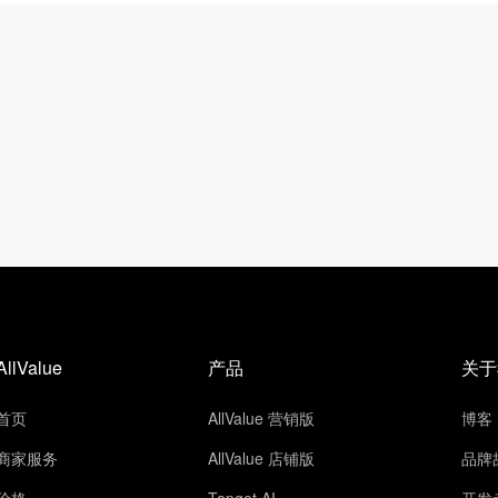
AllValue
产品
关于
首页
AllValue 营销版
博客
商家服务
AllValue 店铺版
品牌