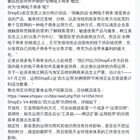
鹏在此前对外声称的“全网电子商务”概念。
何为“全网电子商务”呢?
ShopEx前言负责人张分明介绍说：“简略的说‘全网电子商务’便是将企
业的产品、服务经过直销、分销、以及传统的批发等出售方法拓宽到
整个互联网的一种电子商务运用方式。这种方式，既可以满意企业直
接触摸终究顾客的需求(了解顾客需求)，敏捷改善产品与服务，树立真
实含义上的‘以客户为中心’、‘随需应变’的高效商业方式。而且在‘全网
电子商务’的根底之上，又可凭借传统企业固有的线下供应链优势，充
分发挥自己的电子商务平台出售才能，终究为企业带来赢利的最大
化。”
记者从很多电子商务业内人士处得悉：“我们均以为ShopEx作为目前
国内最大的电子商务软件及服务提供商，此次推出这样的功用运用，
关于一起具有独立网店与淘宝店肆的网商来说含义严重。估计在1——
3个月之间，运用ShopEx这‘四大运用’的网商即可将淘宝会员资源累计
到适当数量。”
整合淘宝功用定量体会用户招募活动，活动概况请见：
https://www.shopex.cn/bbs/read.php?tid-141054.html
ShopEx V4.85推出“四大运用”功用特色，详细如下：
开放性：它选用插件的方式，可自由挑选装置一个或多个“运用功用”;
易用性：相关运用只需在后台“工具箱——网店扩展-运用程序”的功用
菜单直接点击装置;
稳定性：新装置的运用功用对其他功用没有任何影响，甚至在不想运
用的时分，挑选卸载即可，而且彻底不会对现有体系的工作发生任何
影响。