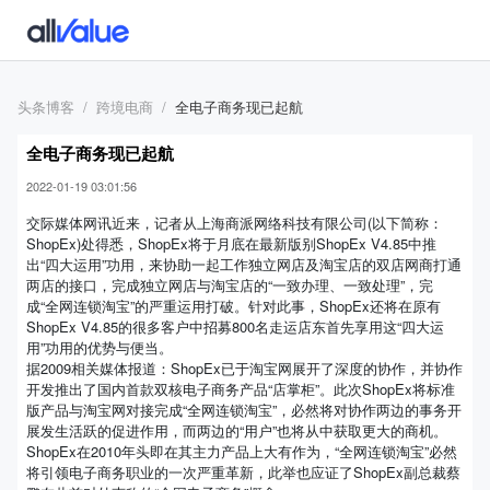
头条博客
跨境电商
全电子商务现已起航
全电子商务现已起航
2022-01-19 03:01:56
交际媒体网讯近来，记者从上海商派网络科技有限公司(以下简称：
ShopEx)处得悉，ShopEx将于月底在最新版别ShopEx V4.85中推
出“四大运用”功用，来协助一起工作独立网店及淘宝店的双店网商打通
两店的接口，完成独立网店与淘宝店的“一致办理、一致处理”，完
成“全网连锁淘宝”的严重运用打破。针对此事，ShopEx还将在原有
ShopEx V4.85的很多客户中招募800名走运店东首先享用这“四大运
用”功用的优势与便当。
据2009相关媒体报道：ShopEx已于淘宝网展开了深度的协作，并协作
开发推出了国内首款双核电子商务产品“店掌柜”。此次ShopEx将标准
版产品与淘宝网对接完成“全网连锁淘宝”，必然将对协作两边的事务开
展发生活跃的促进作用，而两边的“用户”也将从中获取更大的商机。
ShopEx在2010年头即在其主力产品上大有作为，“全网连锁淘宝”必然
将引领电子商务职业的一次严重革新，此举也应证了ShopEx副总裁蔡