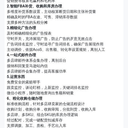
促销费等核算毛赢利和毛利率
2.智能FBA补货、收购和库房办理
多维度补货系数设置，主动核算断货日期和主张补货量
精确及时的FBA在途、可售、滞销库存数据
支撑多种方法的头程分摊
3.精细化广告办理
及时精确精细化的广告报表
守时开关，充沛展现广告，防止广告的歹意无效点击
广告词排名监控，守时追寻广告词排名，确保广告展现作用
主动调价，依据AcoS、出售额、转化率设置规矩，离别人工
4.一站式邮件办理
多店肆邮件体系会集办理，离别后台
接纳和回复亚马逊站内信
多店肆邮件会集办理，提高客服功率
5.运营东西
免费安全的索赔帮手
跟卖监控，谈论盯梢，上新监控，关键词排名监控
微信小程序，随时随地查询出售额和销量
6、程化收购仓储办理
标准收购流程，针对多店肆卖家的仓储流程设计
收购计划，收购分单，收购审阅，分批到货，收购入库
多店肆、多SKU、组合SKU的库房办理逻辑
经过配对，完成一键配货扣减库存
支撑调拨、加工、质检、手艺出入库