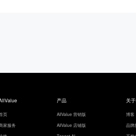
AllValue
产品
关于
首页
AllValue 营销版
博客
商家服务
AllValue 店铺版
品牌