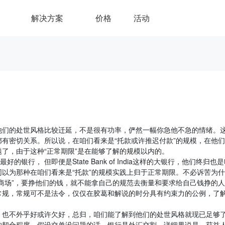
解决方案
价格
活动
他们的处世风格比较迁延，不是很有功率，俨然一幅你急他不急的情绪。
有密切关系。所以说，在咱们看来是“托款或许推迟付款”的规模，在他
了，由于这种“正常期限”是在能够了解的规模以内的。
信誉最好的银行， 但即便是State Bank of India这样的大银行，他们终归也
以为那种在咱们看来是“托款”的规模实践上归于正常期限。不必诉苦为
商场”，要挣他们的钱，就不能拿自己的规范去衡量和要求给自己钱挣的
常规，常规可不是法令，仅仅在胶葛和解说的时分具有约束力的公例，了
，也不外乎好或许欠好，总归，咱们能了解到他们的处世风格就现已足够
的契合程度，假设交单没问题的话，银行是外汇交割，详细界说是，获益