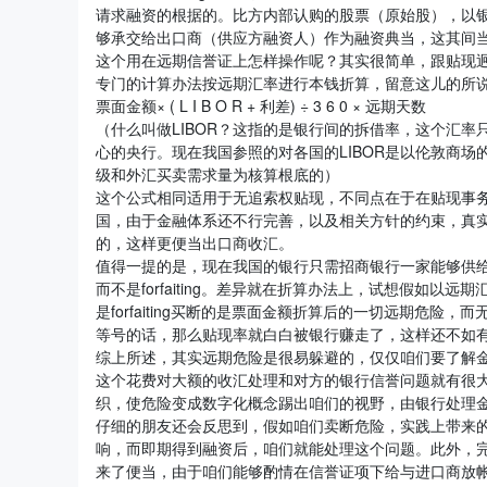
请求融资的根据的。比方内部认购的股票（原始股），以
够承交给出口商（供应方融资人）作为融资典当，这其间
这个用在远期信誉证上怎样操作呢？其实很简单，跟贴现迥然不
专门的计算办法按远期汇率进行本钱折算，留意这儿的所说的本
票面金额× ( L I B O R + 利差) ÷ 3 6 0 × 远期天数
（什么叫做LIBOR？这指的是银行间的拆借率，这个汇
心的央行。现在我国参照的对各国的LIBOR是以伦敦商
级和外汇买卖需求量为核算根底的）
这个公式相同适用于无追索权贴现，不同点在于在贴现事务
国，由于金融体系还不行完善，以及相关方针的约束，真实意义
的，这样更便当出口商收汇。
值得一提的是，现在我国的银行只需招商银行一家能够供给fo
而不是forfaiting。差异就在折算办法上，试想假如以远期
是forfaiting买断的是票面金额折算后的一切远期危险，而
等号的话，那么贴现率就白白被银行赚走了，这样还不如
综上所述，其实远期危险是很易躲避的，仅仅咱们要了解
这个花费对大额的收汇处理和对方的银行信誉问题就有很
织，使危险变成数字化概念踢出咱们的视野，由银行处理
仔细的朋友还会反思到，假如咱们卖断危险，实践上带来的
响，而即期得到融资后，咱们就能处理这个问题。此外，
来了便当，由于咱们能够酌情在信誉证项下给与进口商放