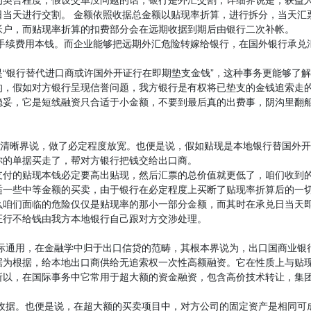
当天进行交割。 金额依照收据总金额以贴现率折算，进行拆分，当天汇
帐户，而贴现率折算的扣费部分会在远期收据到期后由银行二次补帐。
手续费用本钱。而企业能够把远期外汇危险转嫁给银行，在国外银行承兑
“银行替代进口商或许国外开证行在即期垫支金钱”，这种事务更能够了解
权的，假如对方银行呈现信誉问题，我方银行是有权将已垫支的金钱追索走
稳妥，它是短线融资只合适于小金额，不要到最后真的出费事，阴沟里翻
有清晰界说，做了必定程度放宽。也便是说，假如贴现是本地银行替国外
你的单据买走了，帮对方银行把钱交给出口商。
支付的贴现本钱必定要高出贴现，然后汇票的总价值就更低了，咱们收到
适一些中等金额的买卖，由于银行在必定程度上买断了贴现率折算后的一
么咱们面临的危险仅仅是贴现率的那小一部分金额，而其时在承兑日当天
证行不给钱由我方本地银行自己跟对方交涉处理。
事务国际通用，在金融学中归于出口信贷的范畴，其根本界说为，出口国商业银
据为根据，给本地出口商供给无追索权一次性高额融资。它在性质上与贴
所以，在国际事务中它常用于超大额的资金融资，包含高价技术转让，集
。
价金融收据。也便是说，在超大额的买卖项目中，对方公司的固定资产是相同可