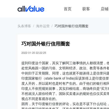
首页
获客
店铺
头条博客
海外运营
巧对国外银行信用圈套
巧对国外银行信用圈套
2022-01-20 22:22:25
提到印度这个国家，其实了解阿三做事情的人都很清楚，
处世风格跟一国的习俗、文明和经济、政治、教育等条件都
中则归于正常期限。同理，这也就更不能谈得上是信誉问题
印度国家银行（state bank of India)应该算得上是印度
度人开的，所以延时也是时有产生的。由于他们的银行相同
印度人不依照规矩就事，其实归根结底，商场终归是“买方
不然就没人跟你经商了。国际买卖遵从的规矩也仅仅买卖
视点不同是客观存在的。
因而，关于印度银行信誉的评论，实在是不该下什么结论
而在信誉证结算的条件下，还有个更重要的环节便是单据