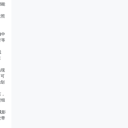
都能
依照
融中
誉等
我
在
贴现
，可
g划
言，
资组
成影
发带