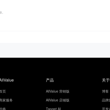
删除。
AllValue
产品
关于
首页
AllValue 营销版
博客
商家服务
AllValue 店铺版
品牌
价格
Tapget AI
开发