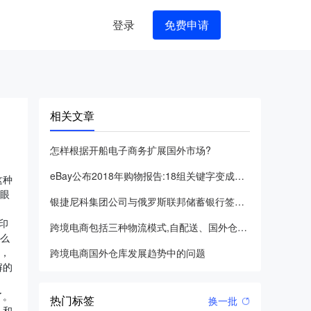
登录
免费申请
相关文章
怎样根据开船电子商务扩展国外市场?
eBay公布2018年购物报告:18组关键字变成国外销售市场
这种
们眼
银捷尼科集团公司与俄罗斯联邦储蓄银行签定合作协议
是印
跨境电商包括三种物流模式,自配送、国外仓库,一件代发
什么
人，
跨境电商国外仓库发展趋势中的问题
解的
了。
热门标签
换一批
人和