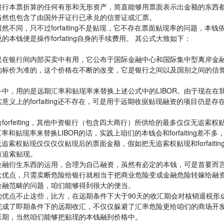
银行本票折算的任何有形和无形资产，简直能够用票面表示出金额的东西
当然也包含了由国外开证行已承兑的信誉证或汇票。
同，只不过forfaiting不是贴现，它不存在票面贴现率的问题，本钱
钱便是操作forfating自身的手续费用。 其公式大致如下：
率只在银行间内部买卖中有用，它公布于国际金融中心和国际集中型离岸金
场的标价为准的，这个价格在不断的改变，它是银行之间以及国别之间的信
中，用的是远期汇率和贴现率来替换上述公式中的LIBOR。由于现在在
上的forfaiting还不存在，可是用于远期收据贴现融资的项目仍是存
rfeiting，其他中资银行（包含四大商行）所供给的最多仅仅无追索权
汇率和贴现率来替换LIBOR的话，实践上咱们的本钱会和forfaiting差不多
无追索权贴现仅仅仅仅贴现后的票面金额，假如把无追索权贴现和forfaitin
有追索贴现。
金融衍生东西的运用，合理为自己融资，虽然有必定的本钱，可是首要而
大优点，只需卖断危险给银行就相当于把商业危险变成金融危险转嫁给融
金融范畴的问题，咱们能够得到很大的便当。
优点不止这些，比方，在远期条件下大于90天的收汇期会对核销退税形
完成了即期条件下的远期收汇，不仅仅躲避了汇率危险更给咱们的商场开
帐期，当然咱们能够把贴现的本钱融到价格中。