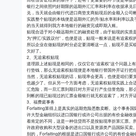
银行之间依照约好期限的远期外汇汇率和利率在收据承兑日
兑，当天就会由银行代进口商垫支商贴现后的金额入公司
实践整个贴现的本钱便是远期外汇的升/贴水率和利率以及
的当天就得到我方本地银行的融资完成即期入账。
贴现合适于对小额远期外汇的融资处理，由于贴现的实质是
为“押汇/实践议付”，也便是说，贴现一般来说是有追索
所以企业在做贴现的时分必定要清晰这一点，贴现不是买
欠好了。
2、无追索权贴现
道理跟上述贴现是相同的，仅仅它在“追索权”这个问题上
行垫钱，那么无追索权贴现便是本地银行替国外开证行把
当然，无追索权贴现的话，贴现率会更高，也便是咱们要
也越少了。但从另一个方面考虑，无追索权贴现实践上合
汇危险，而一旦汇票到期日对方开证行产生信誉危险，那
到帐的现已贴现过的汇票金额银行就无权追索了，对方开
3、福费庭事务
Forfaiting算得上是真实的远期危险悉数卖断。这个
许大型金融组织以进口国银行或许公司出据的有价金融收
着肯定的不同，这是一种信贷而不是按贴现率折算汇票。
许政府收购和大型设备的进出口以及资源类产品国际买卖
别的，Forfaiting的根据是进口国银行或许公司的有