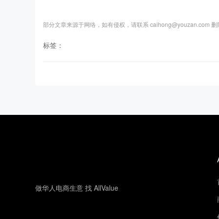
部分文章来源于网络，如有侵权，请联系 caihong@youzan.com 
标签：
做华人电商生意 找 AllValue