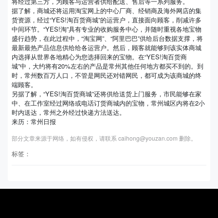
将经过第三方，为顾客与运营者供给配送、售后等一系列服务。
据了解，商城还将运用淘宝网上的中心厂商、经销商及海外网店的集
货资源，经过“YES!淘百货商城”的运营户，直接面向顾客，削减许多
中间环节。“YES!淘”具有专业的收购服务中心，并随时重视各地宝物
盛行趋势，在此过程中，“淘宝网”、“阿里巴巴”供给后台数据支撑，将
最新最热产品信息供给给各运营户。然后，顾客就能够到该实体商城
内选择从世界各地精心为您选择回来的宝物。在“YES!淘百货商
城”中，大约将有20%左右的产品是常州其他任何地方都买不到的。到
时，常州数百万人口，不管是网民还对错网民，都可成为该商城的终
端顾客。
另据了解，“YES!淘百货商城”还将供给送货上门服务，市民能够在家
中、在工作室经过网络或电话订货商城内的宝物，常州城区内将在2小
时内送达，常州之外经过快递方法送达。
来历：常州日报
部分文章来源于网络，如有侵权，请联系 caihong@youzan.com 删除。
标签：