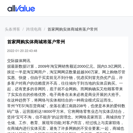
头条博客
跨境电商
首家网购实体商城将落户常州
首家网购实体商城将落户常州
2022-01-20 22:43:48
交际媒体网讯
据最新数据计算，2009年淘宝网销售额近2000亿元。国内3.3亿网民，
挨近一半是淘宝网用户，淘宝网网店数量超越300万家。网上购物尽管
实惠、快捷，但由于买卖前见不到什物，忧虑买到冒充伪劣产品，许
多客户对商户的信赖度并不高，往往倾向于到当地的实体店购买。一
起，还有更多的非网民，底子就不会网购。而网购确实又给顾客带来
了实实在在的价格优势，电子商务在未来必将是商业开展的大抢手。
在这种趋势下，将网络与实体相结合的一种商业模式应运而生。
常州“YES!淘百货商城”，坐落在通江南路238号，也便是本来的爱特数
码广场，运营面积达18000平方米。它将网络零售业态与实体店结合，
坚持“宝可不淘，信不能弃”的运营理念。对网络卖家而言，商城供给了
仓储、工作、教育、展现等功能;对客户而言，经过线上与卖家联络，
在商城内进行实体买卖，避免了许多网购的不安全要素;一起，商城也