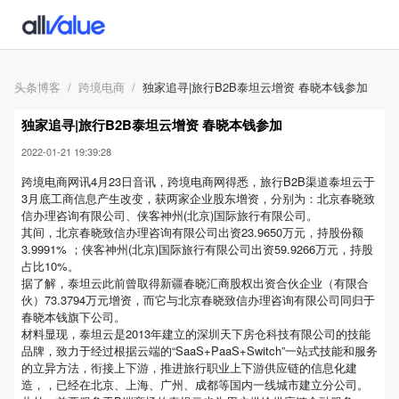
头条博客
跨境电商
独家追寻|旅行B2B泰坦云增资 春晓本钱参加
独家追寻|旅行B2B泰坦云增资 春晓本钱参加
2022-01-21 19:39:28
跨境电商网讯4月23日音讯，跨境电商网得悉，旅行B2B渠道泰坦云于
3月底工商信息产生改变，获两家企业股东增资，分别为：北京春晓致
信办理咨询有限公司、侠客神州(北京)国际旅行有限公司。
其间，北京春晓致信办理咨询有限公司出资23.9650万元，持股份额
3.9991% ；侠客神州(北京)国际旅行有限公司出资59.9266万元，持股
占比10%。
据了解，泰坦云此前曾取得新疆春晓汇商股权出资合伙企业（有限合
伙）73.3794万元增资，而它与北京春晓致信办理咨询有限公司同归于
春晓本钱旗下公司。
材料显现，泰坦云是2013年建立的深圳天下房仓科技有限公司的技能
品牌，致力于经过根据云端的“SaaS+PaaS+Switch”一站式技能和服务
的立异方法，衔接上下游，推进旅行职业上下游供应链的信息化建
造，，已经在北京、上海、广州、成都等国内一线城市建立分公司。