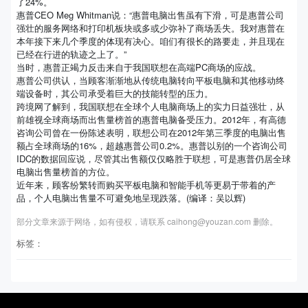
了24%。
惠普CEO Meg Whitman说：“惠普电脑出售虽有下滑，可是惠普公司
强壮的服务网络和打印机板块或多或少弥补了商场丢失。我对惠普在
本年接下来几个季度的体现有决心。咱们有很长的路要走，并且现在
已经在行进的轨迹之上了。”
当时，惠普正竭力反击来自于我国联想在高端PC商场的应战。
惠普公司供认，当顾客渐渐地从传统电脑转向平板电脑和其他移动终
端设备时，其公司承受着巨大的技能转型的压力。
跨境网了解到，我国联想在全球个人电脑商场上的实力日益强壮，从
前雄视全球商场而出售量榜首的惠普电脑备受压力。2012年，有高德
咨询公司曾在一份陈述表明，联想公司在2012年第三季度的电脑出售
额占全球商场的16%，超越惠普公司0.2%。惠普以别的一个咨询公司
IDC的数据回应说，尽管其出售额仅仅略胜于联想，可是惠普仍居全球
电脑出售量榜首的方位。
近年来，顾客纷繁转而购买平板电脑和智能手机等更易于带着的产
品，个人电脑出售量不可避免地呈现跌落。(编译：吴以辉)
部分文章来源于网络，如有侵权，请联系 caihong@youzan.com 删除。
标签：