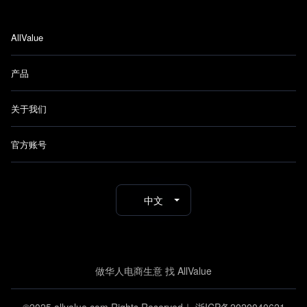
AllValue
产品
关于我们
官方账号
中文
做华人电商生意 找 AllValue