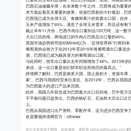
巴西石油储藏丰厚，在未来数十年之内，巴西将成为重要的石
求方面起着至关重要的效果。依据巴西新的方针规划，巴西的石
巴西现已成为全球大豆、食糖和果汁的首要出口国，此外
玉米产值增加了60%，满意了全球玉米需求，而且还有剩
截止本年11月份，巴西牛肉出口量到达120万吨，这一数
大出口目的地，两地进口的牛肉占巴西总出口量的40%。
英国市场趋势研究组织Mintel以为，“足球世界杯”行将到
葡萄酒协会致力于在2012年至2016年将葡萄酒出口量进步一
酒，巴西现已成为颇具潜力的葡萄酒出口国。”
与此同时，轿车出口量比去年同期增加了46%。2013年的轿
来说，这一出口量是咱们轿车职业所阅历的最高点。”
跨境网了解到，巴西是南美大国，国土面积大，资源丰厚
家”。巴西与我国经贸来往亲近。在2012年， 巴西从我国
为巴西最大的进口产品来历国。
此外，我国几年前也成为巴西最大出口目的地，巴中双方交
不平衡问题日益突出。巴西的铁矿石、石油和大豆出口占巴
上。
巴西从我国进口出产资料、零配件等，这为进步巴西竞争
欢迎重视跨境网官方：cifnews
部分文章来源于网络，如有侵权，请联系 caihong@youzan.com 