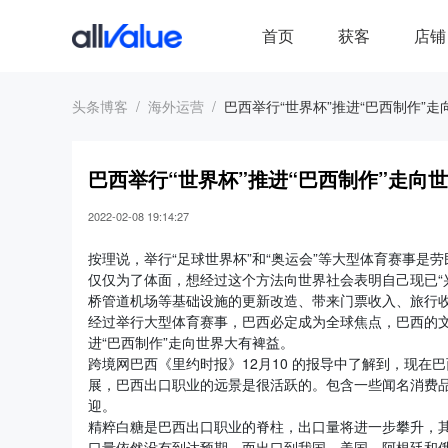
首页
获客
店铺
头条博客
海外运营
巴西举行“世界杯”推进“巴西制作”走
巴西举行“世界杯”推进“巴西制作”走向
2022-02-08 19:14:27
按理说，举行“足球世界杯”和“奥运会”等大型体育赛事
仅仅为了体面，想经过这个方法向世界社会表明自己现已“兴
桥管道机场等基础设施的更新改造、带来门票收入、旅行
经过举行大型体育赛事，巴西必定成为全球焦点，巴西的文
进“巴西制作”走向世界大有裨益。
跨境网巴西《里约时报》12月10 的报导中了解到，现在
展，巴西出口职业的远景是很活跃的。包含一些闻名消费品
迎。
精粹白糖是巴西出口职业的脊柱，出口量将进一步攀升，
口量依然没有到达预期，而出口到我国、美国、阿根廷和俄