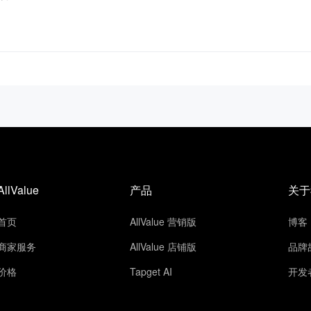
AllValue
产品
关于
首页
AllValue 营销版
博客
商家服务
AllValue 店铺版
品牌
价格
Tapget AI
开发