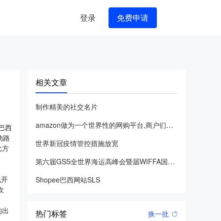
登录
免费申请
相关文章
制作精美的社交名片
amazon做为一个世界性的网购平台,商户们在买卖交易的情况
巴西
动路
世界新冠疫情管控措施放宽
比方
第六届GSS全世界海运高峰会暨届WIFFA国际货运代理协同交
化开
Shopee巴西网站SLS
欢
的出
热门标签
换一批