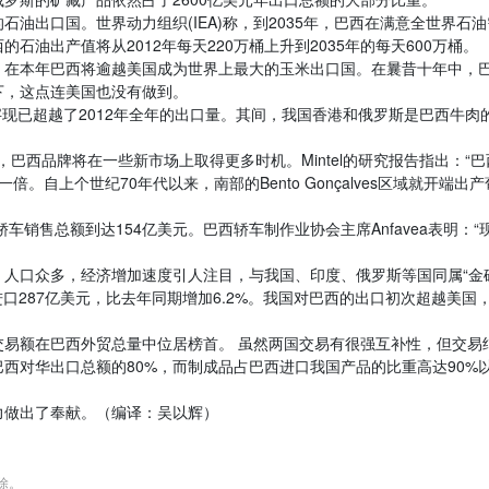
油出口国。世界动力组织(IEA)称，到2035年，巴西在满意全世界石油
油出产值将从2012年每天220万桶上升到2035年的每天600万桶。
，在本年巴西将逾越美国成为世界上最大的玉米出口国。在曩昔十年中，
下，这点连美国也没有做到。
字现已超越了2012年全年的出口量。其间，我国香港和俄罗斯是巴西牛肉
来，巴西品牌将在一些新市场上取得更多时机。Mintel的研究报告指出：“巴
倍。自上个世纪70年代以来，南部的Bento Gonçalves区域就开端出
车销售总额到达154亿美元。巴西轿车制作业协会主席Anfavea表明：“
，人口众多，经济增加速度引人注目，与我国、印度、俄罗斯等国同属“金
进口287亿美元，比去年同期增加6.2%。我国对巴西的出口初次超越美国
易额在巴西外贸总量中位居榜首。 虽然两国交易有很强互补性，但交易
西对华出口总额的80%，而制成品占巴西进口我国产品的比重高达90%
力做出了奉献。（编译：吴以辉）
删除。