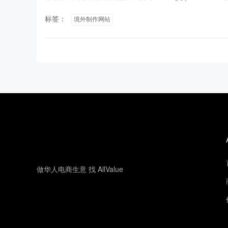
标签：
境外制作网站
做华人电商生意 找 AllValue