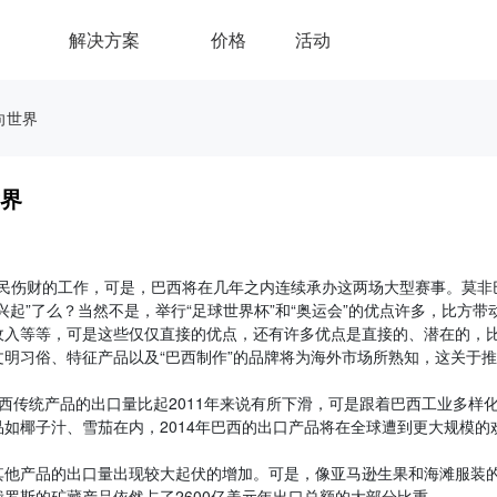
解决方案
价格
活动
向世界
世界
是劳民伤财的工作，可是，巴西将在几年之内连续承办这两场大型赛事。莫非
起”了么？当然不是，举行“足球世界杯”和“奥运会”的优点许多，比方带
收入等等，可是这些仅仅直接的优点，还有许多优点是直接的、潜在的，
明习俗、特征产品以及“巴西制作”的品牌将为海外市场所熟知，这关于推
巴西传统产品的出口量比起2011年来说有所下滑，可是跟着巴西工业多样
如椰子汁、雪茄在内，2014年巴西的出口产品将在全球遭到更大规模的
其他产品的出口量出现较大起伏的增加。可是，像亚马逊生果和海滩服装
罗斯的矿藏产品依然占了2600亿美元年出口总额的大部分比重。