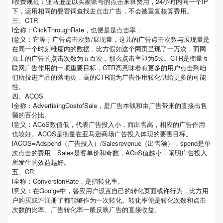
l收费规范：亚马逊是以买家账号的点击来算费用，24小时内同一个IP
下，运用相同的要害词查找去点击广告，不会被重复核算费用。
三、CTR
l全称：ClickThroughRate，也便是是点击率，
l意义：它等于广告点击次数/展现量，这儿的广告点击次数与展现量是
在同一个时刻维度内的数据，比方假如这个网页呈现了一万次，而网
页上的广告的点击次数为五百次，那么点击率即为5%。CTR是衡量互
联网广告作用的一项重要目标，CTR高意味着有更多的用户点击到咱
们所投进产品的落地页，高的CTR能为广告作用转化供给更多的可能
性。
四、ACOS
l全称：AdvertisingCostofSale，是广告本钱和由广告带来的直接出售
额的百分比。
l意义：ACoS数值低，代表广告投入小，而出售高，相应的广告作用
也较好。ACOS是衡量在亚马逊商场广告投入体现的要害目标。
lACOS=Adspend（广告投入）/Salesrevenue（出售额），spend是单
次点击的费用，Sales是客单价和奇数，ACoS值越小，阐明广告投入
所发生的效益越好。
五、CR
l全称：ConversionRate，是指转化率。
l意义：在Goolge中，答应用户设置自己的转化页面或许行为，比方用
户购买或许注册了都能够作为一次转化。转化率便是转化次数和点击
次数的比率。广告转化率一般反映广告的直接收益。