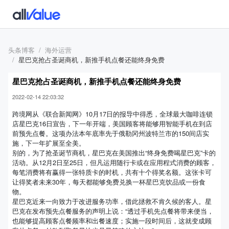
头条博客
海外运营
星巴克抢占圣诞商机，新推手机点餐还能终身免费
星巴克抢占圣诞商机，新推手机点餐还能终身免费
2022-02-14 22:03:32
跨境网从《联合新闻网》10月17日的报导中得悉，全球最大咖啡连锁
店星巴克16日宣告，下一年开端，美国顾客将能够用智能手机在到店
前预先点餐。这项办法本年底率先于俄勒冈州波特兰市的150间店实
施，下一年扩展至全美。
别的，为了抢圣诞节商机，星巴克在美国推出“终身免费喝星巴克”卡的
活动。从12月2日至25日，但凡运用随行卡或在应用程式消费的顾客，
每笔消费将有赢得一张特质卡的时机，共有十个得奖名额。这张卡可
让得奖者未来30年，每天都能够免费兑换一杯星巴克饮品或一份食
物。
星巴克近来一向致力于改进服务功率，借此拯救不肯久候的客人。星
巴克在发布预先点餐服务的声明上说：“透过手机先点餐将带来便当，
也能够提高顾客点餐频率和出餐速度；实施一段时间后，这就变成顾