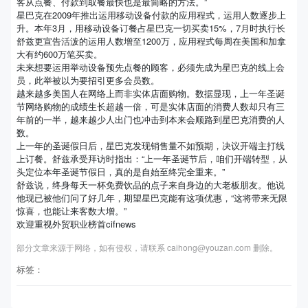
客从点餐、付款到取餐最快也是最简略的方法。”
星巴克在2009年推出运用移动设备付款的应用程式，运用人数逐步上
升。本年3月，用移动设备订餐占星巴克一切买卖15%，7月时执行长
舒兹更宣告活泼的运用人数增至1200万，应用程式每周在美国和加拿
大有约600万笔买卖。
未来想要运用举动设备预先点餐的顾客，必须先成为星巴克的线上会
员，此举被以为要招引更多会员数。
越来越多美国人在网络上而非实体店面购物。数据显现，上一年圣诞
节网络购物的成绩生长超越一倍，可是实体店面的消费人数却只有三
年前的一半，越来越少人出门也冲击到本来会顺路到星巴克消费的人
数。
上一年的圣诞假日后，星巴克发现销售量不如预期，决议开端主打线
上订餐。舒兹承受拜访时指出：“上一年圣诞节后，咱们开端转型，从
头定位本年圣诞节假日，真的是自始至终完全重来。”
舒兹说，终身每天一杯免费饮品的点子来自身边的大老板朋友。他说
他现已被他们问了好几年，期望星巴克能有这项优惠，“这将带来无限
惊喜，也能让来客数大增。”
欢迎重视外贸职业榜首cifnews
部分文章来源于网络，如有侵权，请联系 caihong@youzan.com 删除。
标签：