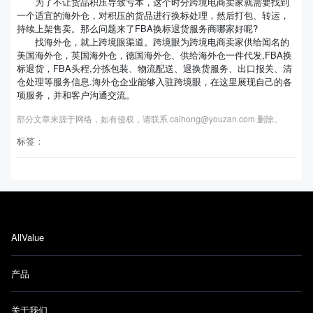
为了不让货品积压导致亏本，这个时分跨境电商卖家就需要找到
一个适宜的海外仓，对积压的货品进行换标处理，然后打包、转运，
持续上架售卖。那么问题来了FBA换标退货服务商哪家好呢?
找海外仓，就上跨境眼渠道。跨境眼为跨境电商卖家供给闻名的
美国海外仓，英国海外仓，德国海外仓、供给海外仓一件代发,FBA换
标退货，FBA头程,分拣包装、物流配送、退换货服务、出口报关、清
仓处理等服务信息.海外仓企业能够入驻跨境眼，在这里展现自己的各
项服务，并和客户沟通交流。
部分文章来源于网络，如有侵权，请联系 caihong@youzan.com 删除。
标签：
AllValue
产品
关于我们