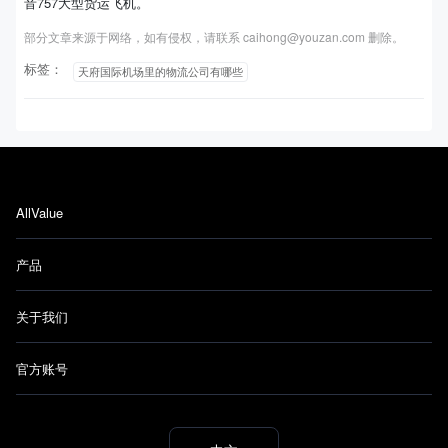
音757大型货运飞机。
部分文章来源于网络，如有侵权，请联系 caihong@youzan.com 删除。
标签：
天府国际机场里的物流公司有哪些
AllValue
产品
关于我们
官方账号