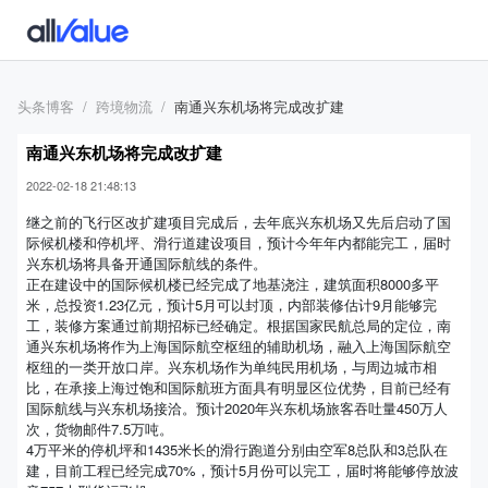
头条博客
跨境物流
南通兴东机场将完成改扩建
南通兴东机场将完成改扩建
2022-02-18 21:48:13
继之前的飞行区改扩建项目完成后，去年底兴东机场又先后启动了国
际候机楼和停机坪、滑行道建设项目，预计今年年内都能完工，届时
兴东机场将具备开通国际航线的条件。
正在建设中的国际候机楼已经完成了地基浇注，建筑面积8000多平
米，总投资1.23亿元，预计5月可以封顶，内部装修估计9月能够完
工，装修方案通过前期招标已经确定。根据国家民航总局的定位，南
通兴东机场将作为上海国际航空枢纽的辅助机场，融入上海国际航空
枢纽的一类开放口岸。兴东机场作为单纯民用机场，与周边城市相
比，在承接上海过饱和国际航班方面具有明显区位优势，目前已经有
国际航线与兴东机场接洽。预计2020年兴东机场旅客吞吐量450万人
次，货物邮件7.5万吨。
4万平米的停机坪和1435米长的滑行跑道分别由空军8总队和3总队在
建，目前工程已经完成70%，预计5月份可以完工，届时将能够停放波